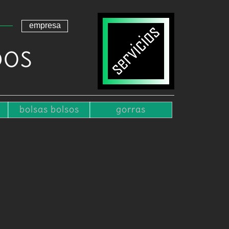
empresa
DOS
bolsas bolsos
gorras