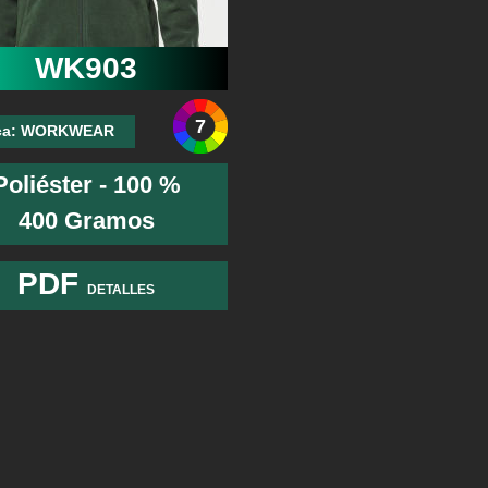
WK903
7
ca: WORKWEAR
Poliéster - 100 %
400 Gramos
PDF
DETALLES