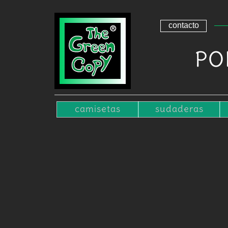
contacto
PO
camisetas
sudaderas