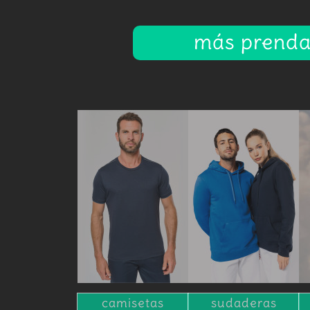
más prendas
camisetas
sudaderas