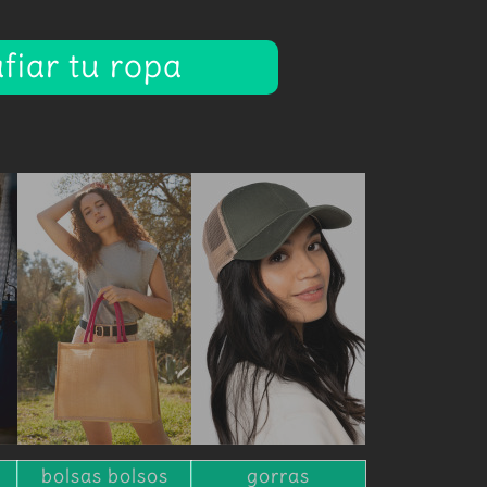
fiar tu ropa
bolsas bolsos
gorras