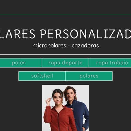
LARES PERSONALIZA
micropolares - cazadoras
polos
ropa deporte
ropa trabajo
softshell
polares