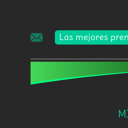
Las mejores pren
M