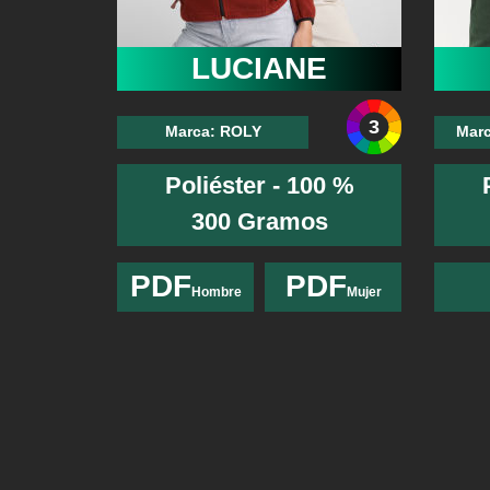
LUCIANE
3
Marca: ROLY
Mar
Poliéster - 100 %
300 Gramos
PDF
PDF
Hombre
Mujer