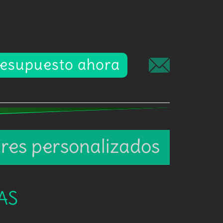
presupuesto ahora
res personalizados
AS