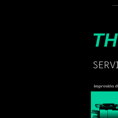
TH
SERV
impresión di