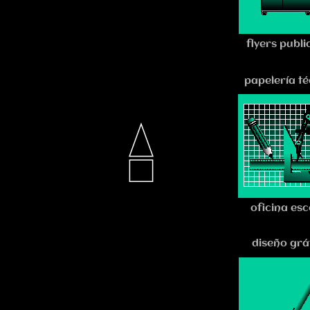
flyers publi
papelería té
oficina esc
diseño grá