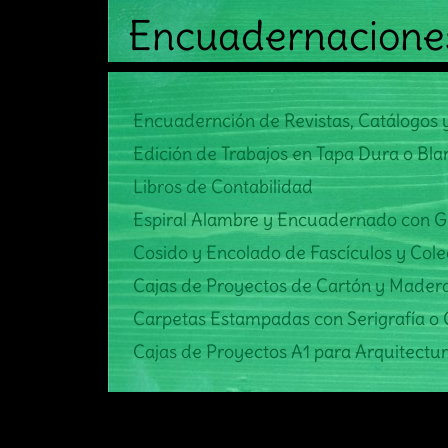
Encuadernacione
Encuadernción de Revistas, Catálogos 
Edición de Trabajos en Tapa Dura o Bl
Libros de Contabilidad
Espiral Alambre y Encuadernado con 
Cosido y Encolado de Fascículos y Cole
Cajas de Proyectos de Cartón y Mader
Carpetas Estampadas con Serigrafía o
Cajas de Proyectos A1 para Arquitectu