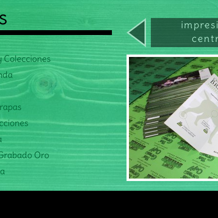
s
impres
cent
y Colecciones
anda
Grapas
cciones
a
 Grabado Oro
ra