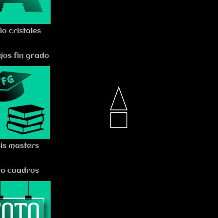
ilo cristales
jos fin grado
sis masters
to cuadros