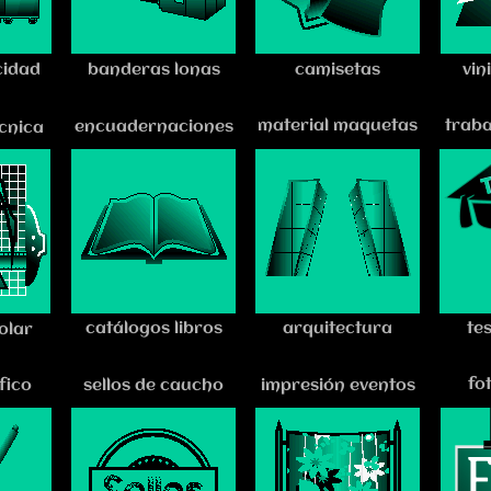
cidad
banderas lonas
camisetas
vin
material maquetas
traba
encuadernaciones
cnica
catálogos libros
arquitectura
te
olar
fo
fico
sellos de caucho
impresión eventos