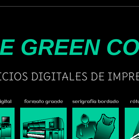
E GREEN C
ICIOS DIGITALES DE IMPR
gital
formato grande
serigrafía bordado
rót