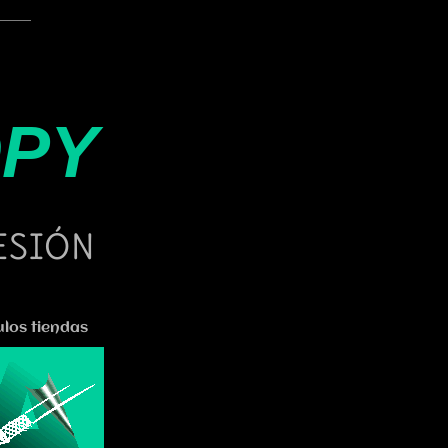
OPY
ESIÓN
ulos tiendas